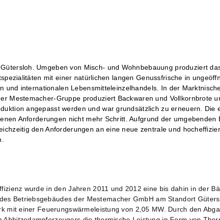
 Gütersloh. Umgeben von Misch- und Wohnbebauung produziert das
tspezialitäten mit einer natürlichen langen Genussfrische in ungeö
n und internationalen Lebensmitteleinzelhandels. In der Marktnische
er Mestemacher-Gruppe produziert Backwaren und Vollkornbrote und
duktion angepasst werden und war grundsätzlich zu erneuern. Die 
tiegenen Anforderungen nicht mehr Schritt. Aufgrund der umgebend
ichzeitig den Anforderungen an eine neue zentrale und hocheffizi
fen.
izienz wurde in den Jahren 2011 und 2012 eine bis dahin in der Bäc
es Betriebsgebäudes der Mestemacher GmbH am Standort Gütersloh
rk mit einer
Feuerungswärmeleistung von 2,05 MW
. Durch den Abga
 Abhitzedampferzeugers die thermische Leistung in Form von Ther