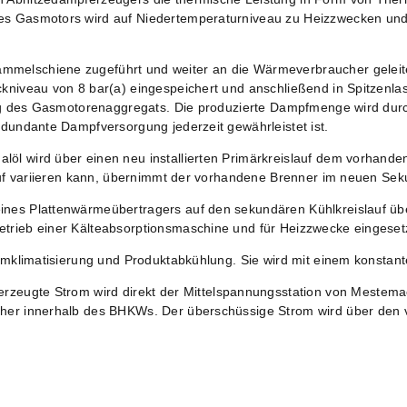
s Gasmotors wird auf Niedertemperaturniveau zu Heizzwecken und 
melschiene zugeführt und weiter an die Wärmeverbraucher geleit
kniveau von 8 bar(a) eingespeichert und anschließend in Spitzenlas
g
des Gasmotorenaggregats. Die produzierte Dampfmenge wird du
dundante Dampfversorgung jederzeit gewährleistet ist.
öl wird über einen neu installierten Primärkreislauf dem vorhand
auf variieren kann, übernimmt der vorhandene Brenner im neuen Seku
nes Plattenwärmeübertragers auf den sekundären Kühlkreislauf üb
rieb einer Kälteabsorptionsmaschine und für Heizzwecke eingesetz
umklimatisierung und Produktabkühlung. Sie wird mit einem konstan
erzeugte Strom
wird direkt der Mittelspannungsstation von Mestemach
her innerhalb des BHKWs. Der überschüssige Strom wird über den v