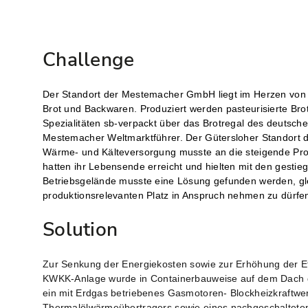
Challenge
Der Standort der Mestemacher GmbH liegt im Herzen von
Brot und Backwaren. Produziert werden pasteurisierte Bro
Spezialitäten sb-verpackt über das Brotregal des deutsche
Mestemacher Weltmarktführer. Der Gütersloher Standort d
Wärme- und Kälteversorgung musste an die steigende Pro
hatten ihr Lebensende erreicht und hielten mit den ges
Betriebsgelände musste eine Lösung gefunden werden, gle
produktionsrelevanten Platz in Anspruch nehmen zu dür
Solution
Zur Senkung der Energiekosten sowie zur Erhöhung der Eff
KWKK-Anlage wurde in Containerbauweise auf dem Dach d
ein mit Erdgas betriebenes Gasmotoren- Blockheizkraftwe
Thermalölwärmeübertragers sowie eines nachgeschalteten