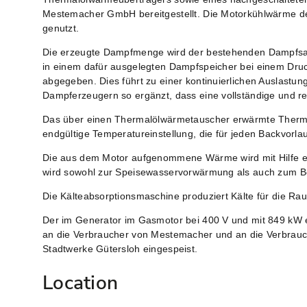
Mestemacher GmbH bereitgestellt. Die Motorkühlwärme de
genutzt.
Die erzeugte Dampfmenge wird der bestehenden Dampfsam
in einem dafür ausgelegten
Dampfspeicher
bei einem Druc
abgegeben. Dies führt zu einer
kontinuierlichen Auslastun
Dampferzeugern so ergänzt, dass eine vollständige und re
Das über einen Thermalölwärmetauscher erwärmte Thermal
endgültige Temperatureinstellung, die für jeden Backvorl
Die aus dem Motor aufgenommene Wärme wird mit Hilfe ei
wird sowohl zur Speisewasservorwärmung als auch zum Bet
Die
Kälteabsorptionsmaschine
produziert Kälte für die Ra
Der im Generator im Gasmotor bei
400 V und mit 849 kW 
an die Verbraucher von Mestemacher und an die Verbrauc
Stadtwerke Gütersloh eingespeist.
Location