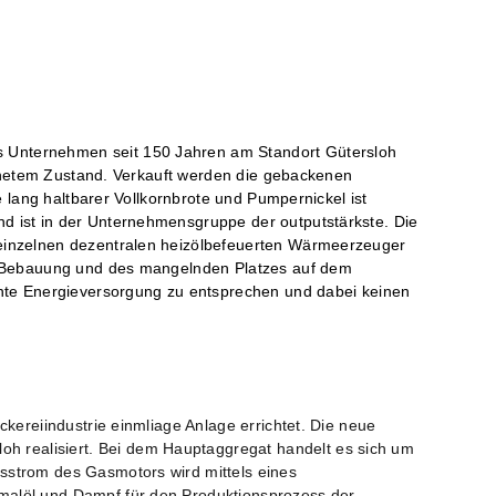
 Unternehmen seit 150 Jahren am Standort Gütersloh
ffnetem Zustand. Verkauft werden die gebackenen
 lang haltbarer Vollkornbrote und Pumpernickel ist
 ist in der Unternehmensgruppe der outputstärkste. Die
einzelnen dezentralen heizölbefeuerten Wärmeerzeuger
en Bebauung und des mangelnden Platzes auf dem
ente Energieversorgung zu entsprechen und dabei keinen
kereiindustrie einmliage Anlage errichtet. Die neue
 realisiert. Bei dem Hauptaggregat handelt es sich um
sstrom des Gasmotors wird mittels eines
malöl und Dampf für den Produktionsprozess der