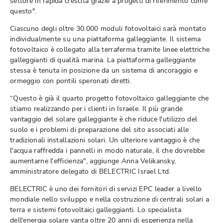
settore in rapida crescita grazie a progetti di riferimento come
questo".
Ciascuno degli oltre 30.000 moduli fotovoltaici sarà montato
individualmente su una piattaforma galleggiante. Il sistema
fotovoltaico è collegato alla terraferma tramite linee elettriche
galleggianti di qualità marina. La piattaforma galleggiante
stessa è tenuta in posizione da un sistema di ancoraggio e
ormeggio con pontili speronati diretti.
“Questo è già il quarto progetto fotovoltaico galleggiante che
stiamo realizzando per i clienti in Israele. Il più grande
vantaggio del solare galleggiante è che riduce l'utilizzo del
suolo e i problemi di preparazione del sito associati alle
tradizionali installazioni solari. Un ulteriore vantaggio è che
l'acqua raffredda i pannelli in modo naturale, il che dovrebbe
aumentarne l'efficienza", aggiunge Anna Velikansky,
amministratore delegato di BELECTRIC Israel Ltd.
BELECTRIC è uno dei fornitori di servizi EPC leader a livello
mondiale nello sviluppo e nella costruzione di centrali solari a
terra e sistemi fotovoltaici galleggianti. Lo specialista
dell'energia solare vanta oltre 20 anni di esperienza nella