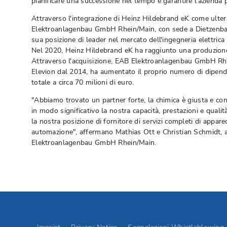
pianificare una successione nel tempo e garantire l'azienda p
Attraverso l'integrazione di Heinz Hildebrand eK come ulteri
Elektroanlagenbau GmbH Rhein/Main, con sede a Dietzenbac
sua posizione di leader nel mercato dell'ingegneria elettric
Nel 2020, Heinz Hildebrand eK ha raggiunto una produzione 
Attraverso l'acquisizione, EAB Elektroanlagenbau GmbH Rh
Elevion dal 2014, ha aumentato il proprio numero di dipend
totale a circa 70 milioni di euro.
"Abbiamo trovato un partner forte, la chimica è giusta e c
in modo significativo la nostra capacità, prestazioni e qualit
la nostra posizione di fornitore di servizi completi di apparec
automazione", affermano Mathias Ott e Christian Schmidt, a
Elektroanlagenbau GmbH Rhein/Main.
Go to Elevion contact page