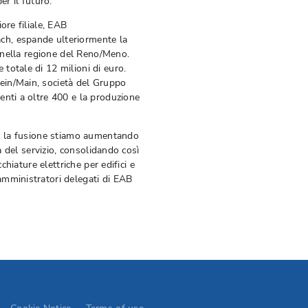
er il futuro.
ore filiale, EAB
h, espande ulteriormente la
a nella regione del Reno/Meno.
totale di 12 milioni di euro.
ein/Main, società del Gruppo
enti a oltre 400 e la produzione
on la fusione stiamo aumentando
à del servizio, consolidando così
chiature elettriche per edifici e
mministratori delegati di EAB