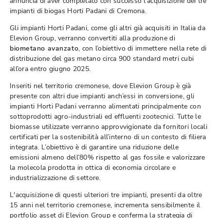
annuncia di aver completato con successo l'acquisizione dei tre
impianti di biogas Horti Padani di Cremona.
Gli impianti Horti Padani, come gli altri già acquisiti in Italia da
Elevion Group, verranno convertiti alla produzione di
biometano avanzato
, con l’obiettivo di immettere nella rete di
distribuzione del gas metano circa 900 standard metri cubi
all’ora entro giugno 2025.
Inseriti nel territorio cremonese, dove Elevion Group è già
presente con altri due impianti anch’essi in conversione, gli
impianti Horti Padani verranno alimentati principalmente con
sottoprodotti agro-industriali ed effluenti zootecnici. Tutte le
biomasse utilizzate verranno approvvigionate da fornitori locali
certificati per la sostenibilità all’interno di un contesto di filiera
integrata. L’obiettivo è di garantire una riduzione delle
emissioni almeno dell’80% rispetto al gas fossile e valorizzare
la molecola prodotta in ottica di economia circolare e
industrializzazione di settore.
L'acquisizione di questi ulteriori tre impianti, presenti da oltre
15 anni nel territorio cremonese, incrementa sensibilmente il
portfolio asset di Elevion Group e conferma la strategia di