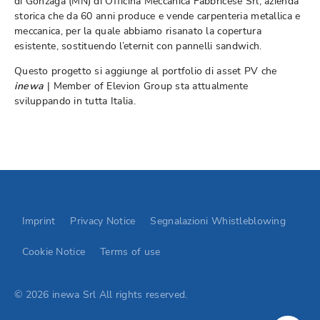
di Gonzaga (MN) di Officina Meccanica Fabbricese Srl, azienda
storica che da 60 anni produce e vende carpenteria metallica e
meccanica, per la quale abbiamo risanato la copertura
esistente, sostituendo l’eternit con pannelli sandwich.
Questo progetto si aggiunge al portfolio di asset PV che
inewa
| Member of Elevion Group sta attualmente
sviluppando in tutta Italia.
Go to Elevion contact page
Imprint
Privacy Notice
Segnalazioni Whistleblowing
Cookie Notice
Terms of use
© 2026 inewa Srl All rights reserved.