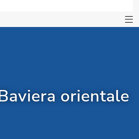
Open search 
 Baviera orientale