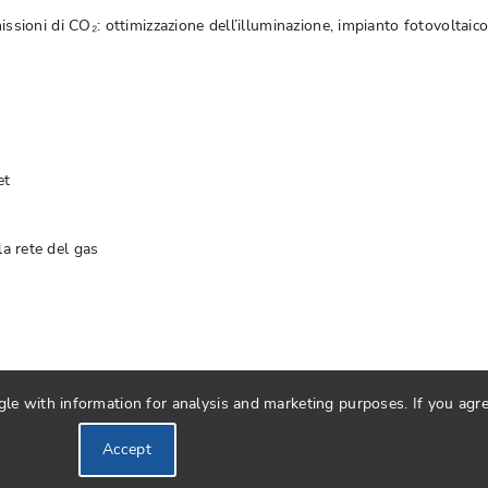
issioni di CO₂: ottimizzazione dell’illuminazione, impianto fotovoltaico
et
a rete del gas
 with information for analysis and marketing purposes. If you agree 
Accept