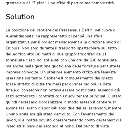
grattacielo di 17 piani. Una sfida di particolare complessità.
Solution
La posizione del cantiere del Pressehaus Berlin, nel cuore di
Alexanderplatz, ha rappresentato di per sé una sfida
organizzativa per il project management e la direzione lavori di
En.plus. Non solo durante il trasporto spettacolare sul tetto
dell’edificio alto 80 metri di due gruppi frigoriferi da 11
tonnellate ciascuno, sollevati con una gru da 500 tonnellate,
ma anche nella gestione quotidiana delle forniture per tutte le
imprese coinvolte. Un ulteriore elemento critico era l’elevata
pressione sui tempi. Sebbene il completamento del grezzo
fosse slittato di oltre tre mesi per diverse ragioni, la data
finale di consegna non poteva essere posticipata, essendo già
stati sottoscritti i contratti con i nuovi tenant principali. È stato
quindi necessario riorganizzare in modo esteso il cantiere. In
alcune fasi erano disponibili solo due dei sei ascensori, mentre
il vano scale era già stato demolito. Con l’avanzamento dei
lavori, si è inoltre dovuto operare tenendo conto dei tenant già
insediati ai piani dal secondo al nono. Dal punto di vista