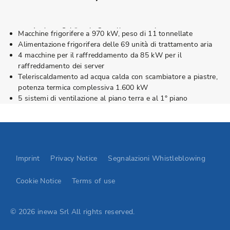
Andreas Schöneck, Overall construction m
Macchine frigorifere a 970 kW, peso di 11 tonnellate
En.plus GmbH
Alimentazione frigorifera delle 69 unità di trattamento aria
4 macchine per il raffreddamento da 85 kW per il
raffreddamento dei server
Teleriscaldamento ad acqua calda con scambiatore a piastre,
potenza termica complessiva 1.600 kW
5 sistemi di ventilazione al piano terra e al 1° piano
Go to Elevion contact page
Imprint
Privacy Notice
Segnalazioni Whistleblowing
Cookie Notice
Terms of use
© 2026 inewa Srl All rights reserved.